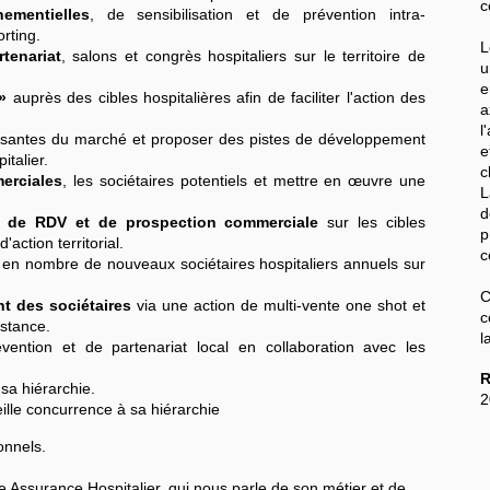
c
ementielles
, de sensibilisation et de prévention intra-
orting.
L
rtenariat
, salons et congrès hospitaliers sur le territoire de
e
»
auprès des cibles hospitalières afin de faciliter l'action des
a
l
osantes du marché et proposer des pistes de développement
e
talier.
c
erciales
, les sociétaires potentiels et mettre en œuvre une
L
d
e de RDV et de prospection commerciale
sur les cibles
p
'action territorial.
c
en nombre de nouveaux sociétaires hospitaliers annuels sur
C
t des sociétaires
via une action de multi-vente one shot et
c
istance.
l
ention et de partenariat local en collaboration avec les
R
 sa hiérarchie.
2
ille concurrence à sa hiérarchie
onnels.
le Assurance Hospitalier, qui nous parle de son métier et de