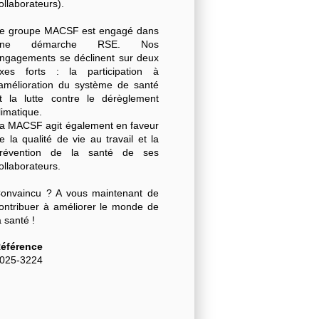
ollaborateurs).
e groupe MACSF est engagé dans
une démarche RSE. Nos
ngagements se déclinent sur deux
xes forts : la participation à
'amélioration du système de santé
t la lutte contre le dérèglement
limatique.
a MACSF agit également en faveur
e la qualité de vie au travail et la
révention de la santé de ses
ollaborateurs.
onvaincu ? A vous maintenant de
ontribuer à améliorer le monde de
a santé !
éférence
025-3224