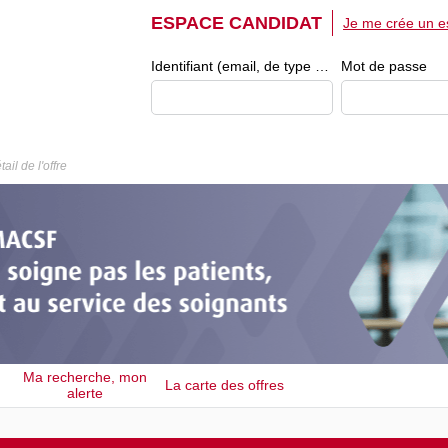
ESPACE CANDIDAT
Je me crée un e
Identifiant (email, de type exemple@exemple.fr)
Mot de passe
tail de l'offre
Ma recherche, mon
La carte des offres
alerte