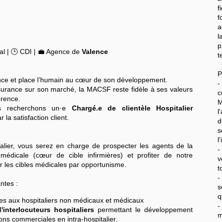
f
f
a
l
p
al | 🕒 CDI | 💼 Agence de
Valence
t
P
ance et place l’humain au cœur de son développement.
-
ssurance sur son marché, la MACSF reste fidèle à ses valeurs
c
érence.
s recherchons un·e
Chargé.e de clientèle Hospitalier
l
la satisfaction client.
d
s
l
alier, vous serez en charge de prospecter les agents de la
-
médicale (cœur de cible infirmières) et profiter de notre
v
r les cibles médicales par opportunisme.
t
-
ntes :
s
q
s aux hospitaliers non médicaux et médicaux
-
interlocuteurs hospitaliers
permettant le développement
m
ions commerciales en intra-hospitalier.