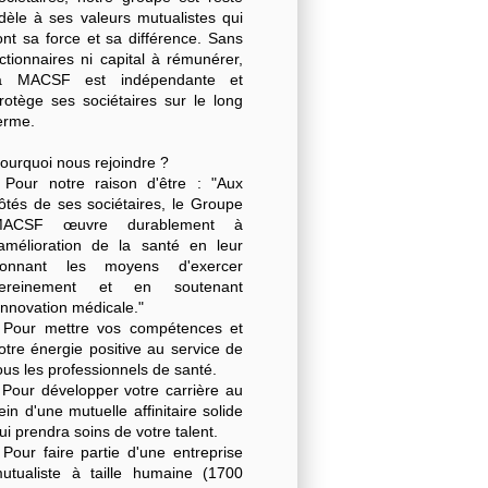
idèle à ses valeurs mutualistes qui
ont sa force et sa différence. Sans
ctionnaires ni capital à rémunérer,
a MACSF est indépendante et
rotège ses sociétaires sur le long
erme.
ourquoi nous rejoindre ?
 Pour notre raison d'être : "Aux
ôtés de ses sociétaires, le Groupe
MACSF œuvre durablement à
'amélioration de la santé en leur
onnant les moyens d'exercer
ereinement et en soutenant
'innovation médicale."
 Pour mettre vos compétences et
otre énergie positive au service de
ous les professionnels de santé.
 Pour développer votre carrière au
ein d'une mutuelle affinitaire solide
ui prendra soins de votre talent.
 Pour faire partie d'une entreprise
utualiste à taille humaine (1700