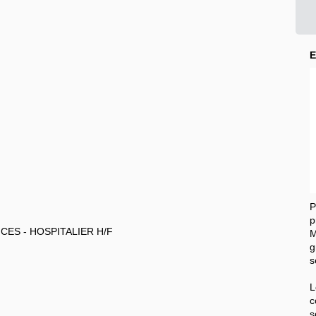
E
p
ES - HOSPITALIER H/F
M
g
s
L
c
s