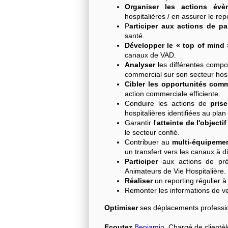
Organiser les actions évèn
hospitalières / en assurer le rep
P
articiper aux actions de pa
santé.
Développer le « top of mind 
canaux de VAD.
Analyser
les différentes comp
commercial sur son secteur hospi
Cibler les opportunités comm
action commerciale efficiente.
Conduire les actions de
pris
hospitalières identifiées au plan d
Garantir l'
atteinte de l'objectif
le secteur confié.
Contribuer au
multi-équipemen
un transfert vers les canaux à d
Participer
aux actions de prév
Animateurs de Vie Hospitalière.
Réaliser
un reporting régulier à
Remonter les informations de ve
Optimiser
ses déplacements professi
Ecoutez
Benjamin
, Chargé de clientè