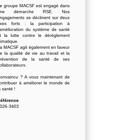
e groupe MACSF est engagé dans
une démarche RSE. Nos
ngagements se déclinent sur deux
xes forts : la participation à
'amélioration du système de santé
t la lutte contre le dérèglement
limatique.
a MACSF agit également en faveur
e la qualité de vie au travail et la
révention de la santé de ses
ollaborateurs.
onvaincu ? A vous maintenant de
ontribuer à améliorer le monde de
a santé !
éférence
026-3403