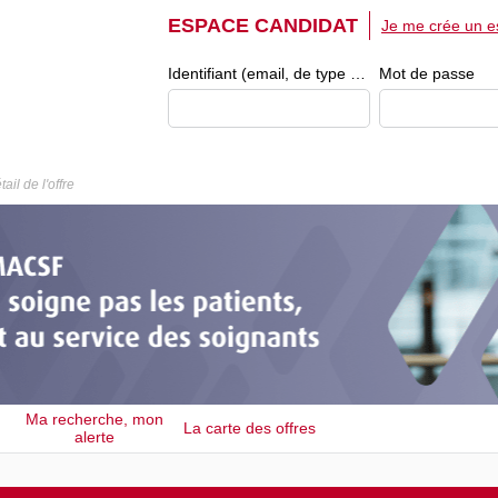
ESPACE CANDIDAT
Je me crée un e
Identifiant (email, de type exemple@exemple.fr)
Mot de passe
tail de l'offre
Ma recherche, mon
La carte des offres
alerte