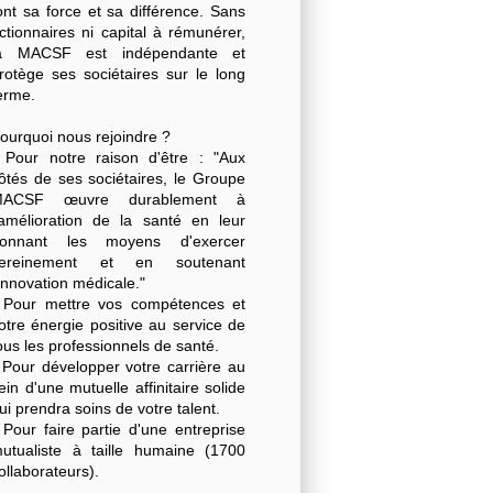
ont sa force et sa différence. Sans
ctionnaires ni capital à rémunérer,
a MACSF est indépendante et
rotège ses sociétaires sur le long
erme.
ourquoi nous rejoindre ?
 Pour notre raison d'être : "Aux
ôtés de ses sociétaires, le Groupe
MACSF œuvre durablement à
'amélioration de la santé en leur
onnant les moyens d'exercer
ereinement et en soutenant
'innovation médicale."
 Pour mettre vos compétences et
otre énergie positive au service de
ous les professionnels de santé.
 Pour développer votre carrière au
ein d'une mutuelle affinitaire solide
ui prendra soins de votre talent.
 Pour faire partie d'une entreprise
utualiste à taille humaine (1700
ollaborateurs).