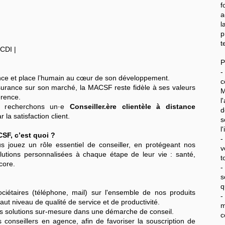
f
a
l
p
t
 CDI |
P
-
ance et place l’humain au cœur de son développement.
c
ssurance sur son marché, la MACSF reste fidèle à ses valeurs
érence.
l
us recherchons un·e
Conseiller.ère clientèle à distance
d
la satisfaction client.
s
l
SF, c’est quoi ?
-
s jouez un rôle essentiel de conseiller, en protégeant nos
v
lutions personnalisées à chaque étape de leur vie : santé,
t
core.
-
s
q
iétaires (téléphone, mail) sur l'ensemble de nos produits
-
aut niveau de qualité de service et de productivité.
m
es solutions sur-mesure dans une démarche de conseil.
c
onseillers en agence, afin de favoriser la souscription de