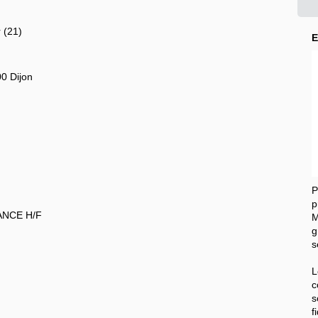
 (21)
E
00 Dijon
p
ANCE H/F
M
g
s
L
c
s
f