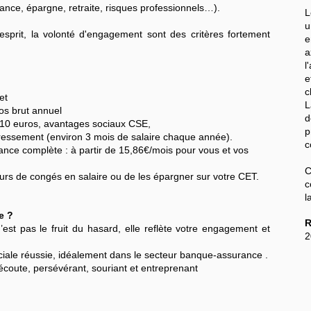
yance, épargne, retraite, risques professionnels…).
L
'esprit, la volonté d'engagement sont des critères fortement
e
a
l
e
c
et
L
os brut annuel
d
 à 10 euros, avantages sociaux CSE,
p
téressement (environ 3 mois de salaire chaque année).
c
nce complète : à partir de 15,86€/mois pour vous et vos
C
jours de congés en salaire ou de les épargner sur votre CET.
c
l
e ?
R
est pas le fruit du hasard, elle reflète votre engagement et
2
ale réussie, idéalement dans le secteur banque-assurance .
’écoute, persévérant, souriant et entreprenant