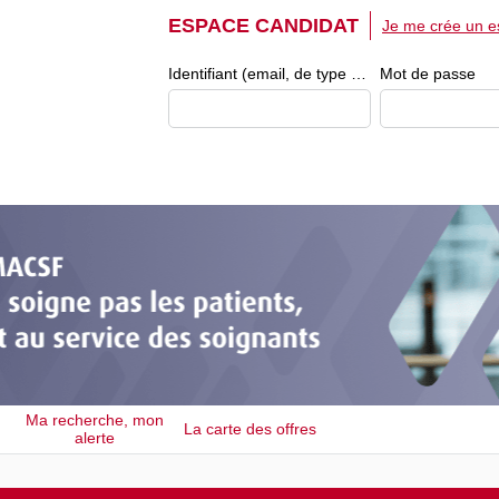
ESPACE CANDIDAT
Je me crée un e
Identifiant (email, de type exemple@exemple.fr)
Mot de passe
Ma recherche, mon
La carte des offres
alerte