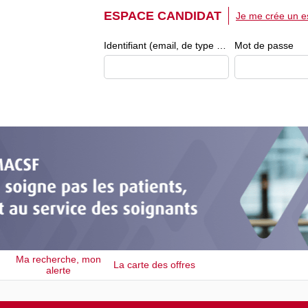
ESPACE CANDIDAT
Je me crée un e
Identifiant (email, de type exemple@exemple.fr)
Mot de passe
Ma recherche, mon
La carte des offres
alerte