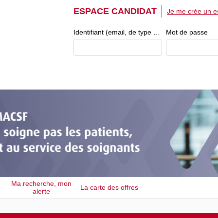
ESPACE CANDIDAT
Je me crée un e
Identifiant (email, de type exemple@exemple.fr)
Mot de passe
Ma recherche, mon
La carte des offres
alerte